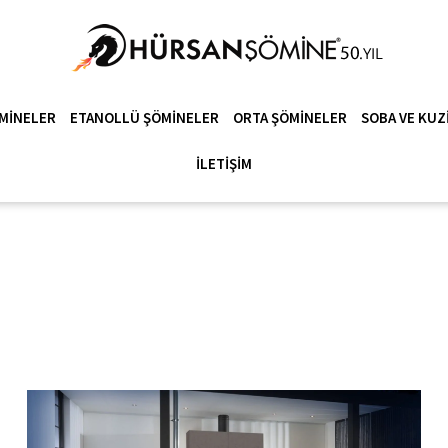
MINELER
ETANOLLÜ ŞÖMINELER
ORTA ŞÖMINELER
SOBA VE KUZ
İLETIŞIM