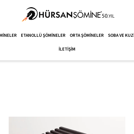
MINELER
ETANOLLÜ ŞÖMINELER
ORTA ŞÖMINELER
SOBA VE KUZ
İLETIŞIM