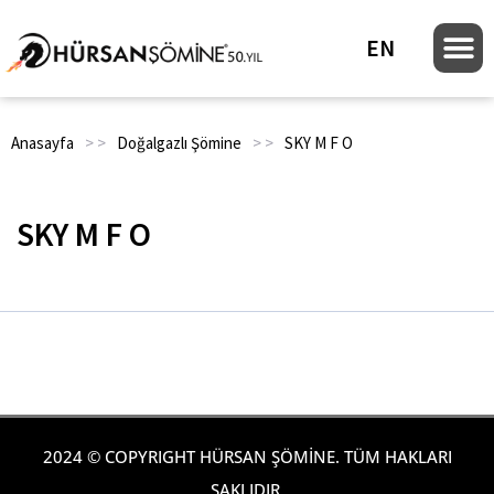
EN
Anasayfa
> >
Doğalgazlı Şömine
> >
SKY M F O
SKY M F O
2024 © COPYRIGHT HÜRSAN ŞÖMİNE. TÜM HAKLARI
SAKLIDIR.