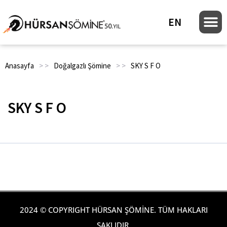
EN
Anasayfa
> >
Doğalgazlı Şömine
> >
SKY S F O
SKY S F O
2024 © COPYRIGHT HÜRSAN ŞÖMİNE. TÜM HAKLARI
SAKLIDIR.