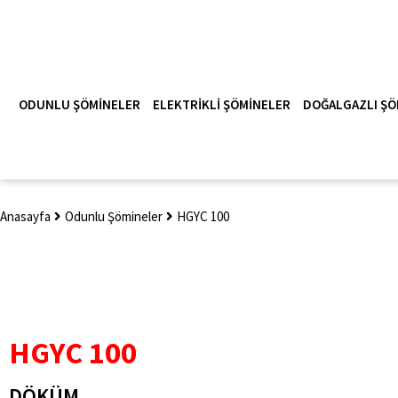
ODUNLU ŞÖMINELER
ELEKTRIKLI ŞÖMINELER
DOĞALGAZLI ŞÖ
Anasayfa
Odunlu Şömineler
HGYC 100
HGYC 100
DÖKÜM