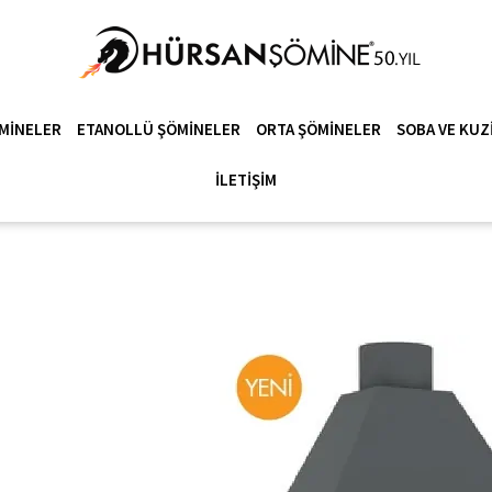
MINELER
ETANOLLÜ ŞÖMINELER
ORTA ŞÖMINELER
SOBA VE KUZ
İLETIŞIM