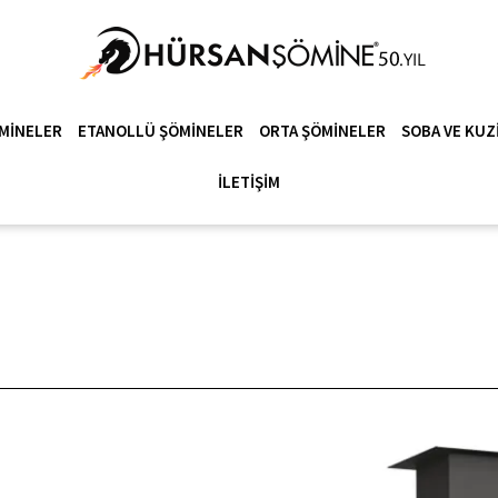
MINELER
ETANOLLÜ ŞÖMINELER
ORTA ŞÖMINELER
SOBA VE KUZ
İLETIŞIM