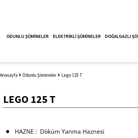
ODUNLU ŞÖMINELER
ELEKTRIKLI ŞÖMINELER
DOĞALGAZLI ŞÖ
Anasayfa
Odunlu Şömineler
Lego 125 T
LEGO 125 T
HAZNE :
Döküm Yanma Haznesi