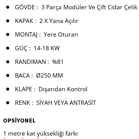
GÖVDE :
3 Parça Modüler Ve Çift Cidar Çelik
KAPAK :
2 X Yana Açılır
MONTAJ :
Yere Oturan
GÜÇ :
14-18 KW
RANDIMAN :
%81
BACA :
Ø250 MM
KLAPE :
Dışarıdan Kontrol
RENK :
SIYAH VEYA ANTRASIT
OPSIYONEL
1 metre kat yüksekliği farkı