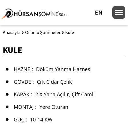
EN
Anasayfa
Odunlu Şömineler
Kule
KULE
HAZNE :
Döküm Yanma Haznesi
GÖVDE :
Çift Cidar Çelik
KAPAK :
2 X Yana Açılır, Çift Camlı
MONTAJ :
Yere Oturan
GÜÇ :
10-14 KW