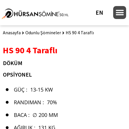
EN
Anasayfa
Odunlu Şömineler
HS 90 4 Taraflı
HS 90 4 Taraflı
DÖKÜM
OPSİYONEL
GÜÇ :
13-15 KW
RANDIMAN :
70%
BACA :
∅ 200 MM
AĞIRLIK :
131 KG