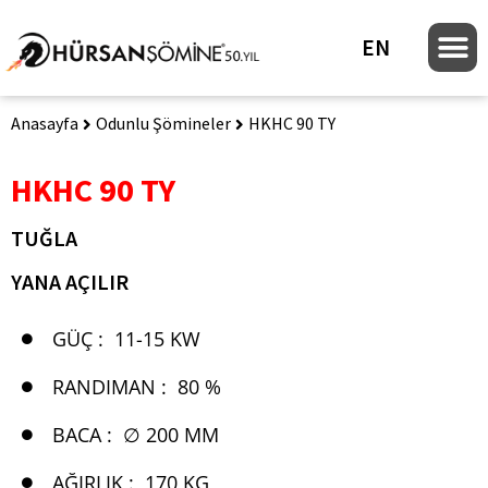
EN
Anasayfa
Odunlu Şömineler
HKHC 90 TY
HKHC 90 TY
TUĞLA
YANA AÇILIR
GÜÇ :
11-15 KW
RANDIMAN :
80 %
BACA :
∅ 200 MM
AĞIRLIK :
170 KG