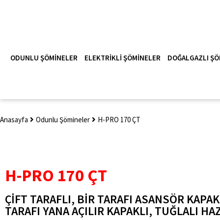
ODUNLU ŞÖMINELER
ELEKTRIKLI ŞÖMINELER
DOĞALGAZLI ŞÖ
Anasayfa
Odunlu Şömineler
H-PRO 170 ÇT
H-PRO 170 ÇT
ÇIFT TARAFLI, BIR TARAFI ASANSÖR KAPAKL
TARAFI YANA AÇILIR KAPAKLI, TUĞLALI HA