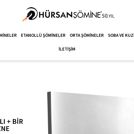
MINELER
ETANOLLÜ ŞÖMINELER
ORTA ŞÖMINELER
SOBA VE KUZ
İLETIŞIM
I + BIR
ZNE