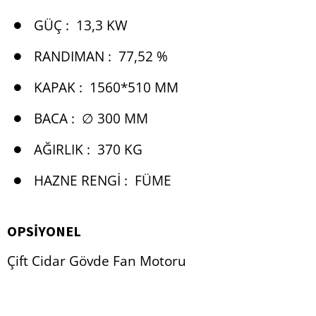
GÜÇ :
13,3 KW
RANDIMAN :
77,52 %
KAPAK :
1560*510 MM
BACA :
∅ 300 MM
AĞIRLIK :
370 KG
HAZNE RENGI :
FÜME
OPSIYONEL
Çift Cidar Gövde Fan Motoru