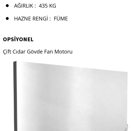
AĞIRLIK :
435 KG
HAZNE RENGI :
FÜME
OPSIYONEL
Çift Cıdar Gövde Fan Motoru