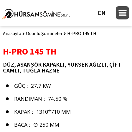
EN
Anasayfa
Odunlu Şömineler
H-PRO 145 TH
H-PRO 145 TH
DÜZ, ASANSÖR KAPAKLI, YÜKSEK AĞIZLI, ÇIFT
CAMLI, TUĞLA HAZNE
GÜÇ :
27,7 KW
RANDIMAN :
74,50 %
KAPAK :
1310*710 MM
BACA :
∅ 250 MM