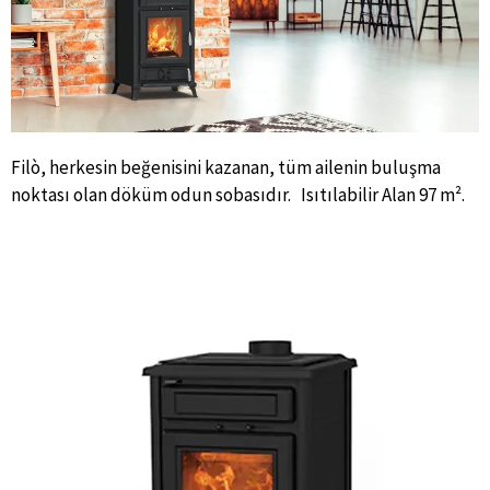
Filò, herkesin beğenisini kazanan, tüm ailenin buluşma
noktası olan döküm odun sobasıdır. Isıtılabilir Alan 97 m².