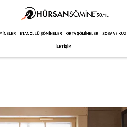
MINELER
ETANOLLÜ ŞÖMINELER
ORTA ŞÖMINELER
SOBA VE KUZ
İLETIŞIM