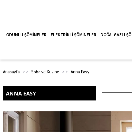
ODUNLU ŞÖMINELER
ELEKTRIKLI ŞÖMINELER
DOĞALGAZLI ŞÖ
Anasayfa
> >
Soba ve Kuzine
> >
Anna Easy
ANNA EASY