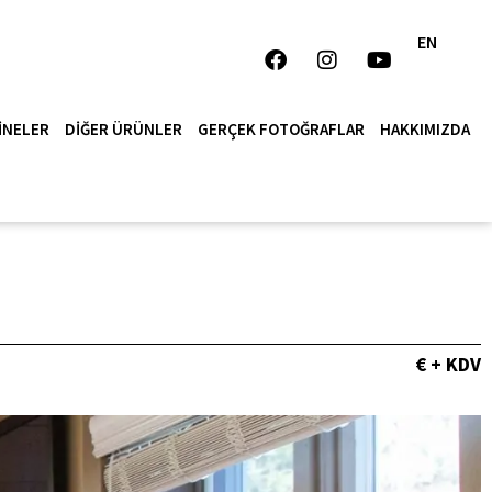
EN
INELER
DIĞER ÜRÜNLER
GERÇEK FOTOĞRAFLAR
HAKKIMIZDA
€ + KDV