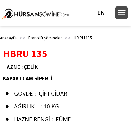
EN
Anasayfa
> >
Etanollü Şömineler
> >
HBRU 135
HBRU 135
HAZNE : ÇELİK
KAPAK : CAM SİPERLİ
GÖVDE :
ÇIFT CIDAR
AĞIRLIK :
110 KG
HAZNE RENGI :
FÜME