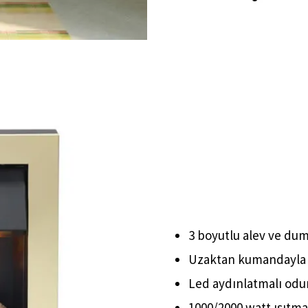
3 boyutlu alev ve dum
Uzaktan kumandayla 
Led aydınlatmalı odun
1000/2000 watt ısıtm