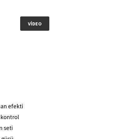
VIDEO
an efekti
kontrol
 seti
a gücü