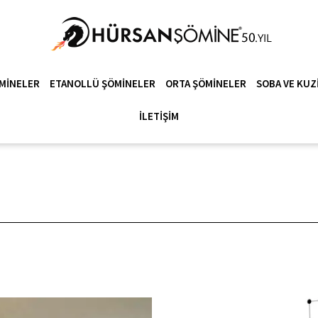
MINELER
ETANOLLÜ ŞÖMINELER
ORTA ŞÖMINELER
SOBA VE KUZ
İLETIŞIM