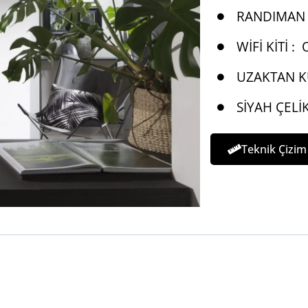
RANDIMAN 
WIFI KITI :
UZAKTAN K
SIYAH ÇELIK
Teknik Çizim