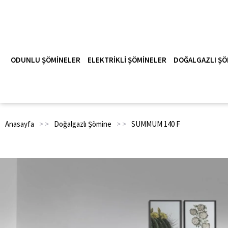
ODUNLU ŞÖMINELER
ELEKTRIKLI ŞÖMINELER
DOĞALGAZLI ŞÖ
Anasayfa
> >
Doğalgazlı Şömine
> >
SUMMUM 140 F