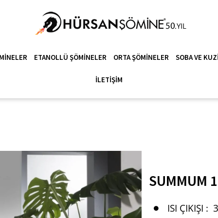
MINELER
ETANOLLÜ ŞÖMINELER
ORTA ŞÖMINELER
SOBA VE KUZ
İLETIŞIM
SUMMUM 1
ISI ÇIKIŞI :
3